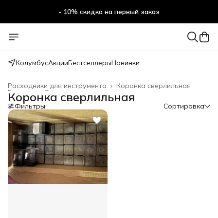
- 10% скидка на первый заказ
- 10% скидка на первый заказ
Колумбус
Акции
Бестселлеры
Новинки
Расходники для инструмента
›
Коронка сверлильная
Главная
›
Строительство и ремонт
›
Коронка сверлильная
Фильтры
Сортировка