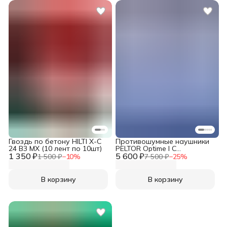
Гвоздь по бетону HILTI X-C
Противошумные наушники
24 B3 MX (10 лент по 10шт)
PELTOR Optime I С
1 350 ₽
5 600 ₽
затылочным оголовьем
1 500 ₽
−
10
%
7 500 ₽
−
25
%
В корзину
В корзину