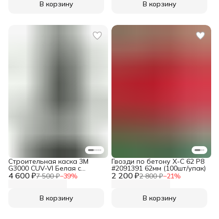
В корзину
В корзину
Строительная каска 3M
Гвозди по бетону X-C 62 P8
G3000 CUV-VI Белая с
#2091391 62мм (100шт/упак)
4 600 ₽
вентиляцией и УФ-
2 200 ₽
7 500 ₽
−
39
%
2 800 ₽
−
21
%
индикатором
В корзину
В корзину