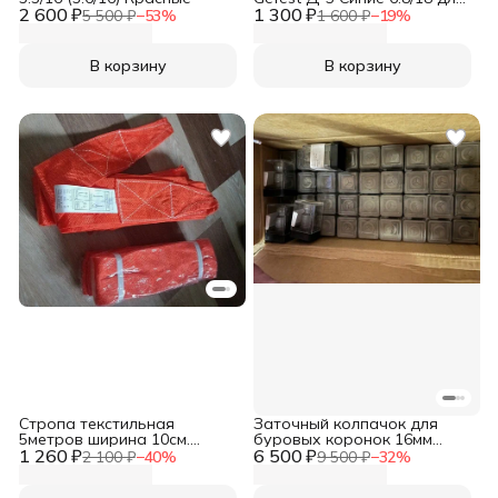
2 600 ₽
1 300 ₽
ПЦ, GFT
5 500 ₽
−
53
%
1 600 ₽
−
19
%
В корзину
В корзину
Стропа текстильная
Заточный колпачок для
5метров ширина 10см.
буровых коронок 16мм
1 260 ₽
Нагрузка до 1500кг
6 500 ₽
Super Diaroc HD Spherical
2 100 ₽
−
40
%
9 500 ₽
−
32
%
5000-10, 12, 16