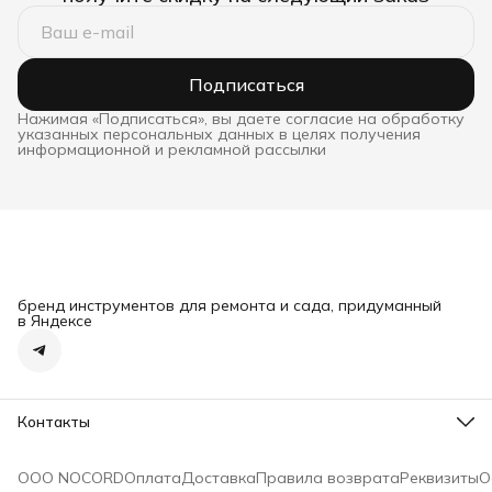
Подписаться
Нажимая «Подписаться», вы даете согласие на обработку
указанных персональных данных в целях получения
информационной и рекламной рассылки
бренд инструментов для ремонта и сада, придуманный
в Яндексе
Контакты
Режим работы
Ежедневно
ООО NOCORD
Оплата
Доставка
Правила возврата
Реквизиты
О
Эл. почта