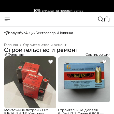
- 10% скидка на первый заказ
Колумбус
Акции
Бестселлеры
Новинки
Главная
›
Строительство и ремонт
Строительство и ремонт
Фильтры
Сортировка
Монтажные патроны Hilti
Строительные дюбеля
5.5/16 (5.6/16) Красные
Gefest Д-3 Синие 6.8/18 для