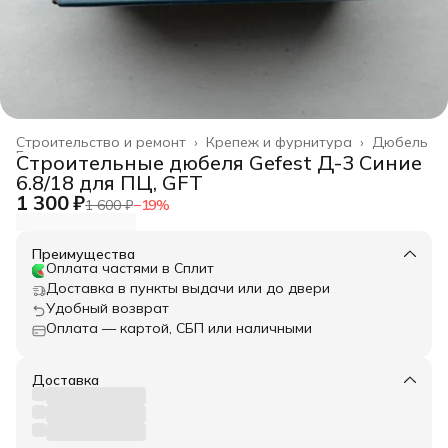
Строительство и ремонт
›
Крепеж и фурнитура
›
Дюбель
Главная
›
Строительные дюбеля Gefest Д-3 Синие
6.8/18 для ПЦ, GFT
1 300 ₽
1 600 ₽
−
19
%
Преимущества
Оплата частями в Сплит
Доставка в пункты выдачи или до двери
Удобный возврат
Оплата — картой, СБП или наличными
Доставка